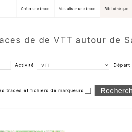
Créer une trace
Visualiser une trace
Bibliothèque
aces de de VTT autour de S
Activité
Départ
Longueur min/max
les traces et fichiers de marqueurs
Dossier
et sous-doss
Trier par
Horodatage
Photos