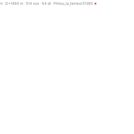
m · D+1460 m · 514 vus · 64 dl ·
Philou_la_terreur31380