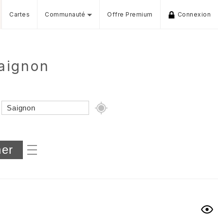
Cartes
Communauté
Offre Premium
Connexion
aignon
Dénivelé min/max
iers