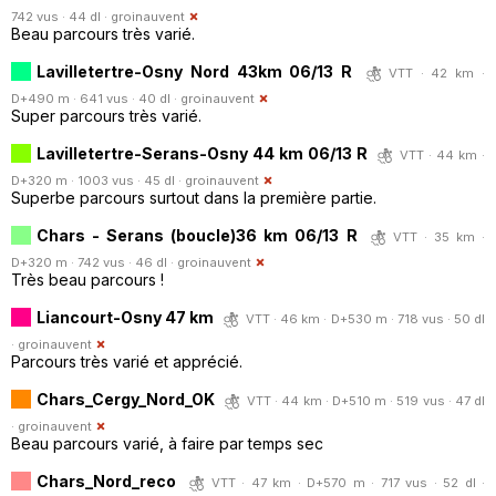
742 vus · 44 dl ·
groinauvent
Beau parcours très varié.
Lavilletertre-Osny Nord 43km 06/13 R
VTT · 42 km ·
D+490 m · 641 vus · 40 dl ·
groinauvent
Super parcours très varié.
Lavilletertre-Serans-Osny 44 km 06/13 R
VTT · 44 km ·
D+320 m · 1003 vus · 45 dl ·
groinauvent
Superbe parcours surtout dans la première partie.
Chars - Serans (boucle)36 km 06/13 R
VTT · 35 km ·
D+320 m · 742 vus · 46 dl ·
groinauvent
Très beau parcours !
Liancourt-Osny 47 km
VTT · 46 km · D+530 m · 718 vus · 50 dl
·
groinauvent
Parcours très varié et apprécié.
Chars_Cergy_Nord_OK
VTT · 44 km · D+510 m · 519 vus · 47 dl
·
groinauvent
Beau parcours varié, à faire par temps sec
Chars_Nord_reco
VTT · 47 km · D+570 m · 717 vus · 52 dl ·