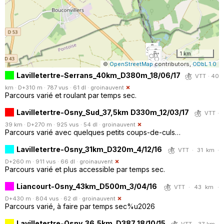
1 km
©
OpenStreetMap
contributors,
ODbL 1.0
Lavilletertre-Serrans_40km_D380m_18/06/17
VTT · 40
km · D+310 m · 787 vus · 61 dl ·
groinauvent
Parcours varié et roulant par temps sec.
Lavilletertre-Osny_Sud_37,5km D330m_12/03/17
VTT ·
39 km · D+270 m · 925 vus · 54 dl ·
groinauvent
Parcours varié avec quelques petits coups-de-culs…
Lavilletertre-Osny_31km_D320m_4/12/16
VTT · 31 km ·
D+260 m · 911 vus · 66 dl ·
groinauvent
Parcours varié et plus accessible par temps sec.
Liancourt-Osny_43km_D500m_3/04/16
VTT · 43 km ·
D+430 m · 804 vus · 62 dl ·
groinauvent
Parcours varié, à faire par temps sec%u2026
Lavilletertre-Osny_36,5km_D387_18/10/15
VTT · 37 km ·