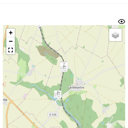
Dénivelé min/max
Auteur
Dossier
et
sous-dossiers
+
Trier par
−
Horodatage
Photos