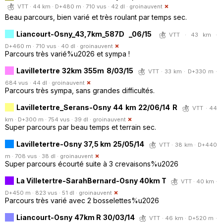
VTT · 44 km · D+480 m · 710 vus · 42 dl ·
groinauvent
Beau parcours, bien varié et très roulant par temps sec.
Liancourt-Osny_43,7km_587D _06/15
VTT · 43 km ·
D+460 m · 710 vus · 40 dl ·
groinauvent
Parcours très varié%u2026 et sympa !
Lavilletertre 32km 355m 8/03/15
VTT · 33 km · D+330 m ·
684 vus · 44 dl ·
groinauvent
Parcours très sympa, sans grandes difficultés.
Lavilletertre_Serans-Osny 44 km 22/06/14 R
VTT · 44
km · D+300 m · 754 vus · 39 dl ·
groinauvent
Super parcours par beau temps et terrain sec.
Lavilletertre-Osny 37,5 km 25/05/14
VTT · 38 km · D+440
m · 708 vus · 38 dl ·
groinauvent
Super parcours écourté suite à 3 crevaisons%u2026
La Villetertre-SarahBernard-Osny 40km T
VTT · 40 km ·
D+450 m · 823 vus · 51 dl ·
groinauvent
Parcours très varié avec 2 bosselettes%u2026
Liancourt-Osny 47km R 30/03/14
VTT · 46 km · D+520 m ·