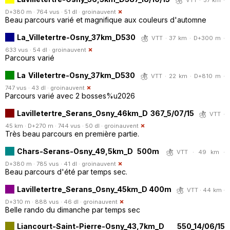
D+380 m · 764 vus · 51 dl ·
groinauvent
Beau parcours varié et magnifique aux couleurs d'automne
La_Villetertre-Osny_37km_D530
VTT · 37 km · D+300 m ·
633 vus · 54 dl ·
groinauvent
Parcours varié
La Villetertre-Osny_37km_D530
VTT · 22 km · D+810 m ·
747 vus · 43 dl ·
groinauvent
Parcours varié avec 2 bosses%u2026
Lavilletertre_Serans_Osny_46km_D 367_5/07/15
VTT ·
45 km · D+270 m · 744 vus · 50 dl ·
groinauvent
Très beau parcours en première partie.
Chars-Serans-Osny_49,5km_D 500m
VTT · 49 km ·
D+380 m · 785 vus · 41 dl ·
groinauvent
Beau parcours d'été par temps sec.
Lavilletertre_Serans_Osny_45km_D 400m
VTT · 44 km ·
D+310 m · 888 vus · 46 dl ·
groinauvent
Belle rando du dimanche par temps sec
Liancourt-Saint-Pierre-Osny_43,7km_D 550_14/06/15