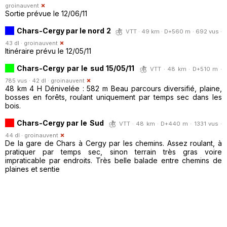
groinauvent
Sortie prévue le 12/06/11
Chars-Cergy par le nord 2
VTT · 49 km · D+560 m · 692 vus ·
43 dl ·
groinauvent
Itinéraire prévu le 12/05/11
Chars-Cergy par le sud 15/05/11
VTT · 48 km · D+510 m ·
785 vus · 42 dl ·
groinauvent
48 km 4 H Dénivelée : 582 m Beau parcours diversifié, plaine,
bosses en forêts, roulant uniquement par temps sec dans les
bois.
Chars-Cergy par le Sud
VTT · 48 km · D+440 m · 1331 vus ·
44 dl ·
groinauvent
De la gare de Chars à Cergy par les chemins. Assez roulant, à
pratiquer par temps sec, sinon terrain très gras voire
impraticable par endroits. Très belle balade entre chemins de
plaines et sentie