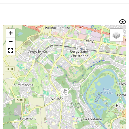
Dénivelé min/max
Auteur
Dossier
et
sous-dossiers
+
Trier par
−
Horodatage
Photos