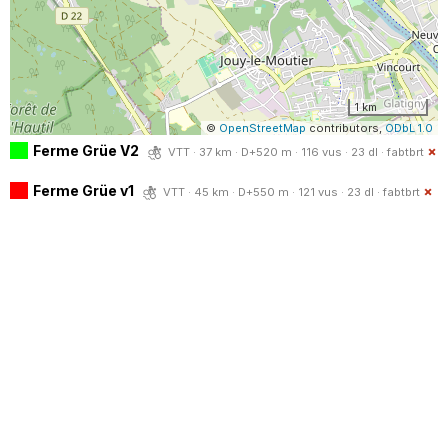
1 km
©
OpenStreetMap
contributors,
ODbL 1.0
Ferme Grüe V2
VTT · 37 km · D+520 m · 116 vus · 23 dl ·
fabtbrt
Ferme Grüe v1
VTT · 45 km · D+550 m · 121 vus · 23 dl ·
fabtbrt