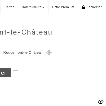
Cartes
Communauté
Offre Premium
Connexion
nt-le-Château
Dénivelé min/max
iers