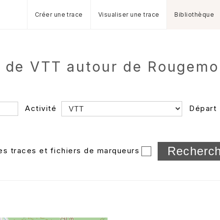
Créer une trace
Visualiser une trace
Bibliothèque
e de VTT autour de Rougemo
Activité
Départ
Longueur min/max
les traces et fichiers de marqueurs
Dossier
et sous-doss
Trier par
Horodatage
Photos