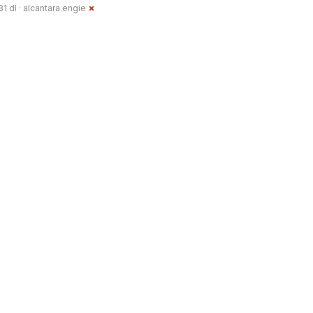
1 dl ·
alcantara.engie