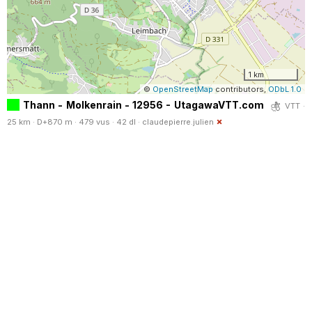
1 km
©
OpenStreetMap
contributors,
ODbL 1.0
Thann - Molkenrain - 12956 - UtagawaVTT.com
VTT ·
25 km · D+870 m · 479 vus · 42 dl ·
claudepierre.julien