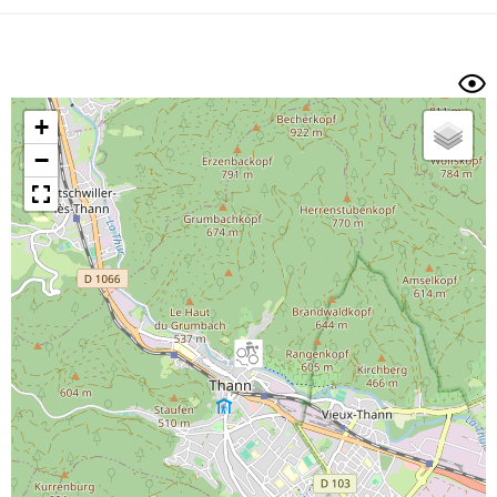
Dénivelé min/max
Auteur
Dossier
et
sous-dossiers
+
Trier par
−
Horodatage
Photos