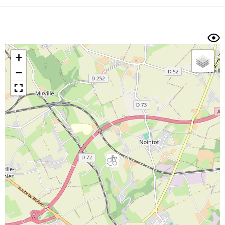
Dénivelé min/max
Auteur
Dossier
et
sous-dossiers
+
Trier par
−
Horodatage
Photos