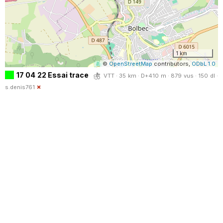
1 km
©
OpenStreetMap
contributors,
ODbL 1.0
17 04 22 Essai trace
VTT · 35 km · D+410 m · 879 vus · 150 dl ·
s.denis761