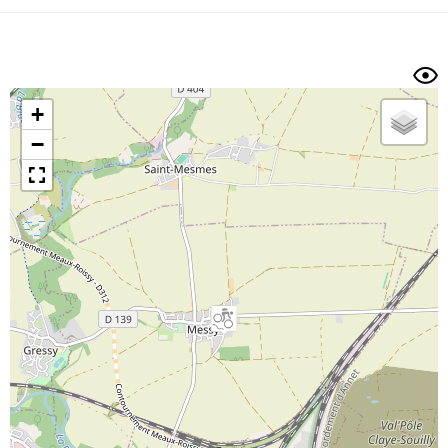
Dénivelé min/max
Auteur
Dossier
et
sous-dossiers
+
Trier par
−
Horodatage
Photos