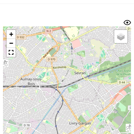
Dénivelé min/max
Auteur
Dossier
et
sous-dossiers
+
Trier par
−
Horodatage
Photos