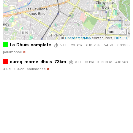
1 km
©
OpenStreetMap
contributors,
ODbL 1.0
La Dhuis complete
VTT · 23 km · 610 vus · 54 dl · 00:06 ·
paulmonse
ourcq-marne-dhuis-73km
VTT · 73 km · D+300 m · 410 vus ·
44 dl · 00:22 ·
paulmonse