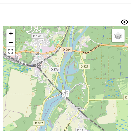
Dénivelé min/max
Auteur
Dossier
et
sous-dossiers
+
Trier par
−
Horodatage
Photos