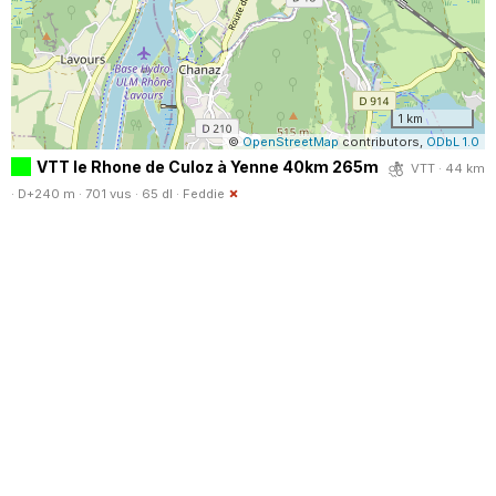
1 km
©
OpenStreetMap
contributors,
ODbL 1.0
VTT le Rhone de Culoz à Yenne 40km 265m
VTT · 44 km
· D+240 m · 701 vus · 65 dl ·
Feddie