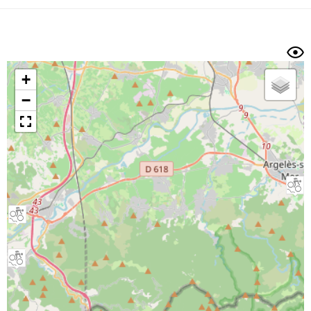
Dénivelé min/max
Auteur
Dossier
et
sous-dossiers
+
Trier par
−
Horodatage
Photos