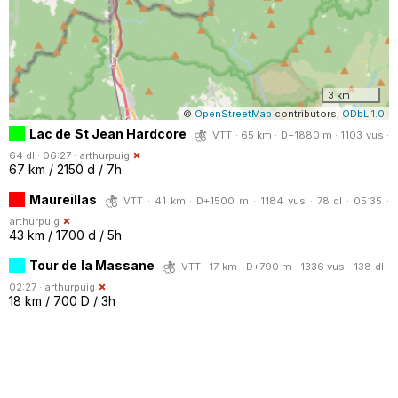
3 km
©
OpenStreetMap
contributors,
ODbL 1.0
Lac de St Jean Hardcore
VTT · 65 km · D+1880 m · 1103 vus ·
64 dl · 06:27 ·
arthurpuig
67 km / 2150 d / 7h
Maureillas
VTT · 41 km · D+1500 m · 1184 vus · 78 dl · 05:35 ·
arthurpuig
43 km / 1700 d / 5h
Tour de la Massane
VTT · 17 km · D+790 m · 1336 vus · 138 dl ·
02:27 ·
arthurpuig
18 km / 700 D / 3h