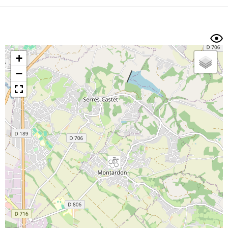
Dénivelé min/max
Auteur
Dossier
et
sous-dossiers
+
Trier par
−
Horodatage
Photos