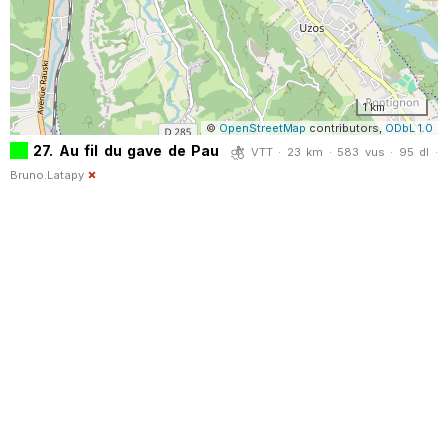
1 km
©
OpenStreetMap
contributors,
ODbL 1.0
27. Au fil du gave de Pau
VTT · 23 km · 583 vus · 95 dl ·
Bruno.Latapy