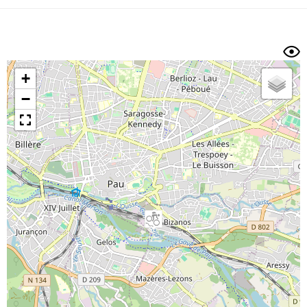
Dénivelé min/max
Auteur
Dossier
et
sous-dossiers
+
Trier par
−
Horodatage
Photos