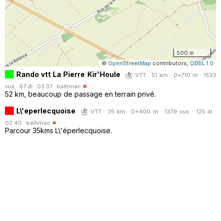
500 m
©
OpenStreetMap
contributors,
ODbL 1.0
Rando vtt La Pierre Kir'Houle
VTT · 51 km · D+710 m · 1533
vus · 67 dl · 03:37 ·
balhmac
52 km, beaucoup de passage en terrain privé.
L\'eperlecquoise
VTT · 35 km · D+400 m · 1379 vus · 125 dl ·
02:40 ·
balhmac
Parcour 35kms L\'éperlecquoise.