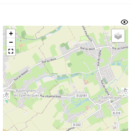
Dénivelé min/max
Auteur
Dossier
et
sous-dossiers
+
Trier par
−
Horodatage
Photos