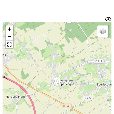
Dénivelé min/max
Auteur
Dossier
et
sous-dossiers
+
Trier par
−
Horodatage
Photos