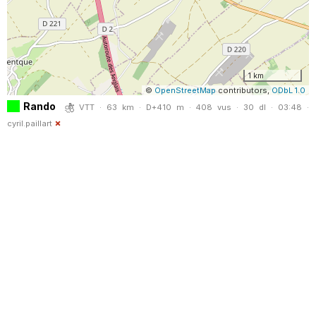
1 km
©
OpenStreetMap
contributors,
ODbL 1.0
Rando
VTT · 63 km · D+410 m · 408 vus · 30 dl · 03:48 ·
cyril.paillart