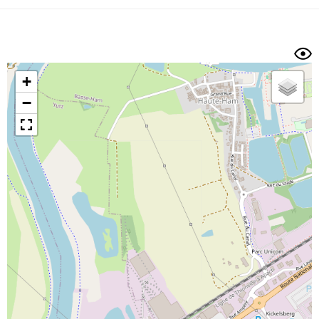
Dénivelé min/max
Auteur
Dossier
et
sous-dossiers
+
Trier par
−
Horodatage
Photos