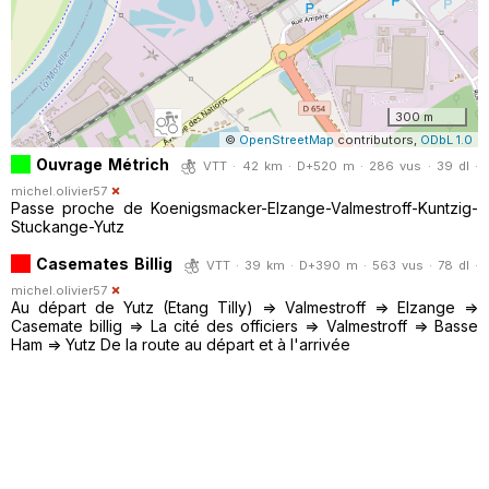
300 m
©
OpenStreetMap
contributors,
ODbL 1.0
Ouvrage Métrich
VTT · 42 km · D+520 m · 286 vus · 39 dl ·
michel.olivier57
Passe proche de Koenigsmacker-Elzange-Valmestroff-Kuntzig-
Stuckange-Yutz
Casemates Billig
VTT · 39 km · D+390 m · 563 vus · 78 dl ·
michel.olivier57
Au départ de Yutz (Etang Tilly) => Valmestroff => Elzange =>
Casemate billig => La cité des officiers => Valmestroff => Basse
Ham => Yutz De la route au départ et à l'arrivée