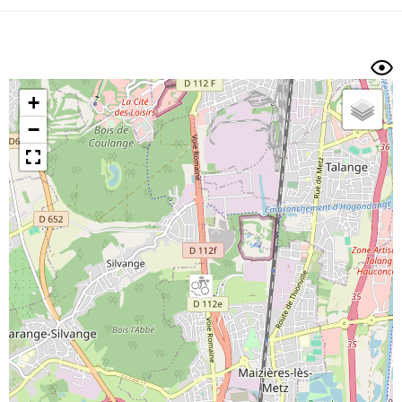
Dénivelé min/max
Auteur
Dossier
et
sous-dossiers
+
Trier par
−
Horodatage
Photos