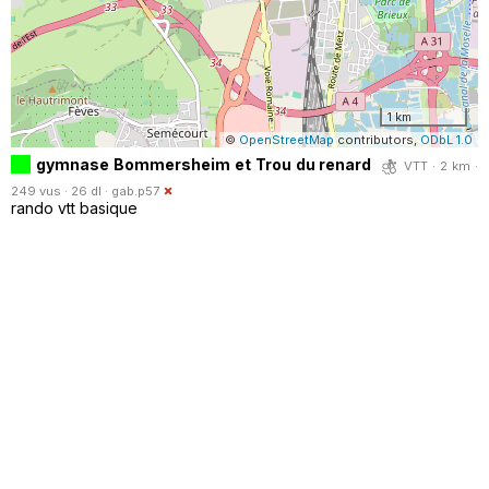
1 km
©
OpenStreetMap
contributors,
ODbL 1.0
gymnase Bommersheim et Trou du renard
VTT · 2 km ·
249 vus · 26 dl ·
gab.p57
rando vtt basique