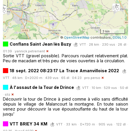
3 km
©
OpenStreetMap
contributors,
ODbL 1.0
Conflans Saint Jean lès Buzy
VTT · 28 km · 230 vus · 28 dl ·
01:39 ·
yannick.petrement
Sortie VTT (gravel possible). Parcours roulant relativement plat.
Peu de macadam et très peu de voies ouvertes à la circulation.
18 sept. 2022 08:23:17 La Trace Amanvilloise 2022
VTT · 48 km · D+2020 m · 439 vus · 65 dl · 04:23 ·
pro.perso
À l'assaut de la Tour de Drince
VTT · 10 km · 529 vus · 50 dl
·
sliz
Découvrir la tour de Drince à pied comme à vélo sans difficulté
depuis le village de Malancourt la montagne. En toute saison
venez pour découvrir la vue époustouflante du haut de la tour
jusqu'
VTT BRIEY 34 KM
VTT · 33 km · D+720 m · 905 vus · 122 dl ·
02:35 ·
Yves54970