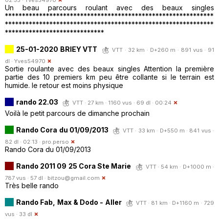
Un beau parcours roulant avec des beaux singles
*************************************************************
*************************************************************
*****************************
25-01-2020 BRIEY VTT
VTT · 32 km · D+260 m · 891 vus · 91
dl ·
Yves54970
Sortie roulante avec des beaux singles Attention la première
partie des 10 premiers km peu être collante si le terrain est
humide. le retour est moins physique
rando 22.03
VTT · 27 km · 1160 vus · 69 dl · 00:24
Voilà le petit parcours de dimanche prochain
Rando Cora du 01/09/2013
VTT · 33 km · D+550 m · 841 vus ·
82 dl · 02:13 ·
pro.perso
Rando Cora du 01/09/2013
Rando 2011 09 25 Cora Ste Marie
VTT · 54 km · D+1000 m ·
787 vus · 57 dl ·
bitzou@gmail.com
Très belle rando
Rando Fab, Max & Dodo - Aller
VTT · 81 km · D+1160 m · 729
vus · 33 dl