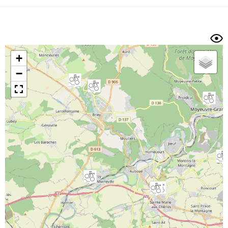
Dénivelé min/max
Auteur
Dossier
et
sous-dossiers
+
Trier par
−
Horodatage
Photos