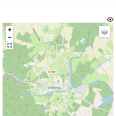
Dénivelé min/max
Auteur
Dossier
et
sous-dossiers
+
Trier par
−
Horodatage
Photos