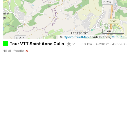
1 km
©
OpenStreetMap
contributors,
ODbL 1.0
Tour VTT Saint Anne Culin
VTT · 30 km · D+230 m · 495 vus ·
45 dl ·
freeflo