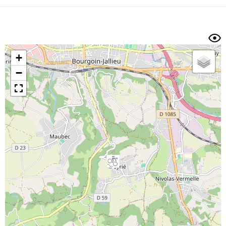
Dénivelé min/max
Auteur
Dossier
et
sous-dossiers
+
Trier par
−
Horodatage
Photos