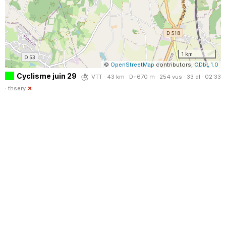
1 km
©
OpenStreetMap
contributors,
ODbL 1.0
Cyclisme juin 29
VTT · 43 km · D+670 m · 254 vus · 33 dl · 02:33
·
thsery