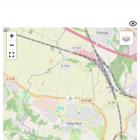
Dénivelé min/max
Auteur
Dossier
et
sous-dossiers
+
Trier par
−
Horodatage
Photos