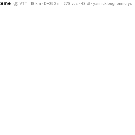
pteme
VTT · 18 km · D+290 m · 278 vus · 43 dl ·
yannick.bugnonmurys