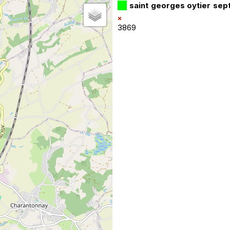
saint georges oytier se
3869