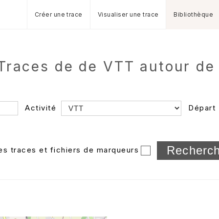
Créer une trace
Visualiser une trace
Bibliothèque
Traces de de VTT autour de
Activité
Départ
Longueur min/max
les traces et fichiers de marqueurs
Dossier
et sous-doss
Trier par
Horodatage
Photos