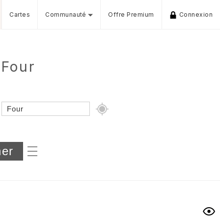
Cartes
Communauté
Offre Premium
Connexion
 Four
Dénivelé min/max
iers