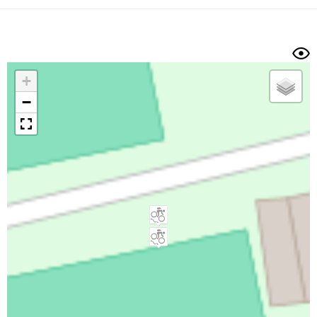
Dénivelé min/max
Auteur
Dossier
et
sous-dossiers
+
Trier par
−
Horodatage
Photos