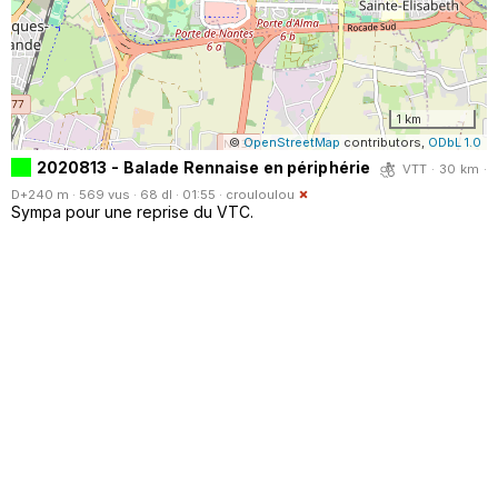
1 km
©
OpenStreetMap
contributors,
ODbL 1.0
2020813 - Balade Rennaise en périphérie
VTT · 30 km ·
D+240 m · 569 vus · 68 dl · 01:55 ·
crouloulou
Sympa pour une reprise du VTC.