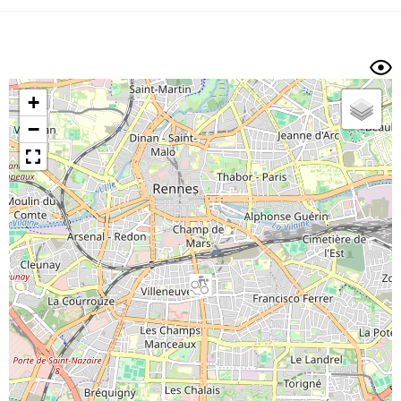
Dénivelé min/max
Auteur
Dossier
et
sous-dossiers
+
Trier par
−
Horodatage
Photos