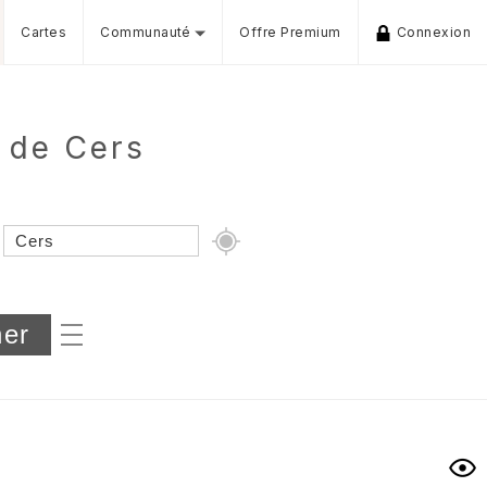
Cartes
Communauté
Offre Premium
Connexion
r de Cers
Dénivelé min/max
iers