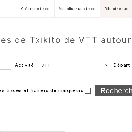
Créer une trace
Visualiser une trace
Bibliothèque
es de Txikito de VTT autou
Activité
Départ
Longueur min/max
les traces et fichiers de marqueurs
Dossier
et sous-doss
Trier par
Horodatage
Photos