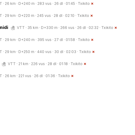
 · 26 km · D+240 m · 283 vus · 26 dl · 01:45 ·
Txikito
 · 29 km · D+220 m · 245 vus · 28 dl · 02:10 ·
Txikito
midi
VTT · 35 km · D+330 m · 266 vus · 26 dl · 02:32 ·
Txikito
 · 29 km · D+240 m · 395 vus · 27 dl · 01:58 ·
Txikito
 · 29 km · D+250 m · 440 vus · 30 dl · 02:03 ·
Txikito
n
VTT · 21 km · 226 vus · 28 dl · 01:18 ·
Txikito
 · 26 km · 221 vus · 26 dl · 01:36 ·
Txikito