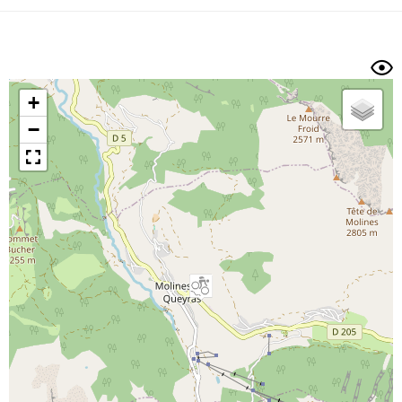
Dénivelé min/max
Auteur
Dossier
et
sous-dossiers
+
Trier par
−
Horodatage
Photos