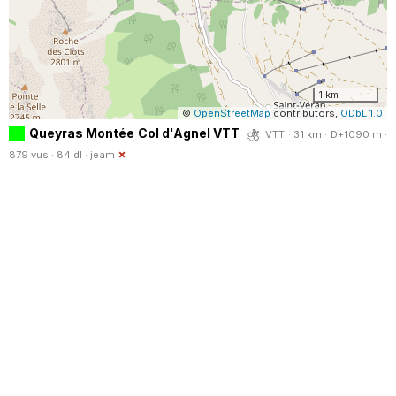
1 km
©
OpenStreetMap
contributors,
ODbL 1.0
Queyras Montée Col d'Agnel VTT
VTT · 31 km · D+1090 m ·
879 vus · 84 dl ·
jeam