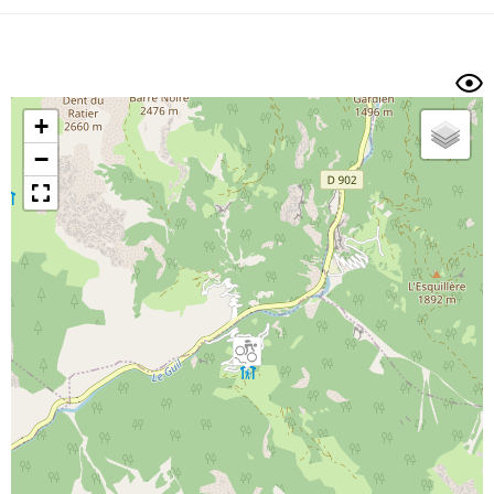
Dénivelé min/max
Auteur
Dossier
et
sous-dossiers
+
Trier par
−
Horodatage
Photos