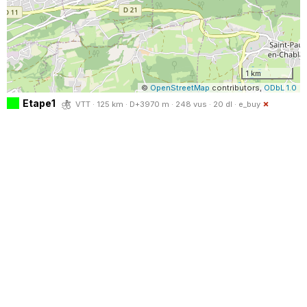
1 km
©
OpenStreetMap
contributors,
ODbL 1.0
Etape1
VTT · 125 km · D+3970 m · 248 vus · 20 dl ·
e_buy