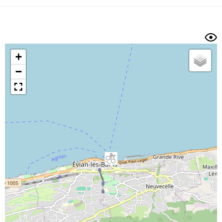
Dénivelé min/max
Auteur
Dossier
et
sous-dossiers
+
Trier par
−
Horodatage
Photos