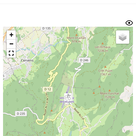
Dénivelé min/max
Auteur
Dossier
et
sous-dossiers
+
Trier par
−
Horodatage
Photos