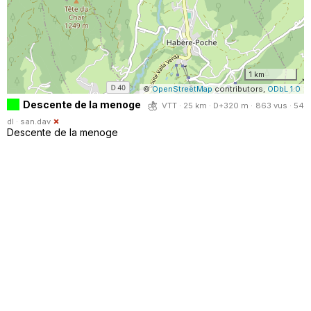
1 km
©
OpenStreetMap
contributors,
ODbL 1.0
Descente de la menoge
VTT · 25 km · D+320 m · 863 vus · 54
dl ·
san.dav
Descente de la menoge