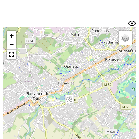
Dénivelé min/max
Auteur
Dossier
et
sous-dossiers
+
Trier par
−
Horodatage
Photos