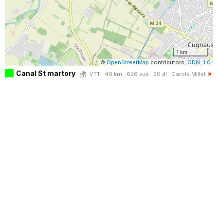
1 km
©
OpenStreetMap
contributors,
ODbL 1.0
Canal St martory
VTT · 40 km · 626 vus · 50 dl ·
Carole.Millet