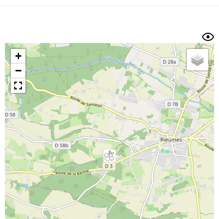
Dénivelé min/max
Auteur
Dossier
et
sous-dossiers
+
Trier par
−
Horodatage
Photos