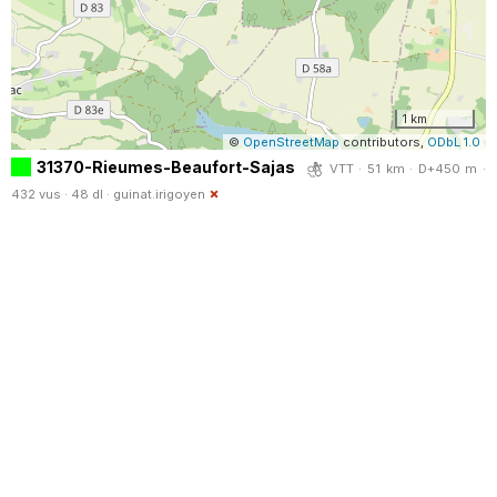
1 km
©
OpenStreetMap
contributors,
ODbL 1.0
31370-Rieumes-Beaufort-Sajas
VTT · 51 km · D+450 m ·
432 vus · 48 dl ·
guinat.irigoyen