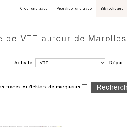
Créer une trace
Visualiser une trace
Bibliothèque
e de VTT autour de Marolle
Activité
Départ
Longueur min/max
les traces et fichiers de marqueurs
Dossier
et sous-doss
Trier par
Horodatage
Photos