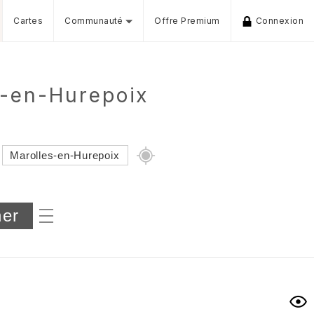
Cartes
Communauté
Offre Premium
Connexion
s-en-Hurepoix
Dénivelé min/max
iers