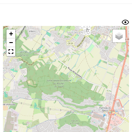
Dénivelé min/max
Auteur
Dossier
et
sous-dossiers
+
Trier par
−
Horodatage
Photos