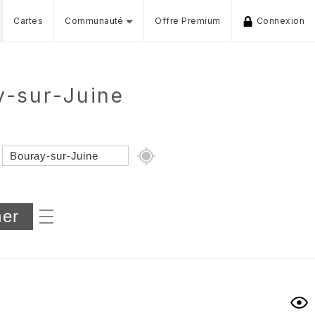
Cartes
Communauté
Offre Premium
Connexion
y-sur-Juine
Dénivelé min/max
iers