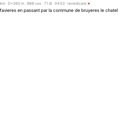
km · D+360 m · 888 vus · 71 dl · 04:53 ·
revedicare
e favieres en passant par la commune de bruyeres le chatel