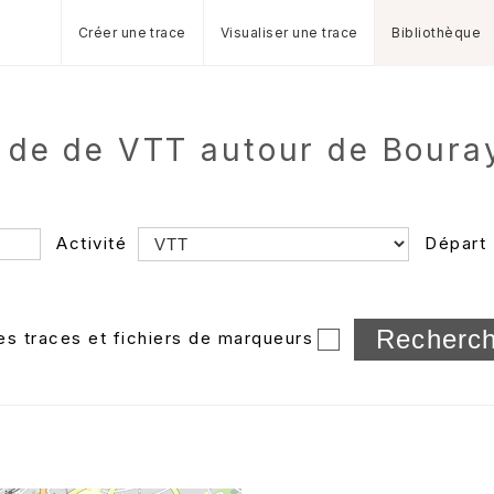
Créer une trace
Visualiser une trace
Bibliothèque
 de de VTT autour de Boura
Activité
Départ
Longueur min/max
les traces et fichiers de marqueurs
Dossier
et sous-doss
Trier par
Horodatage
Photos