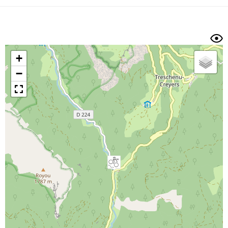
Dénivelé min/max
Auteur
Dossier
et
sous-dossiers
+
Trier par
−
Horodatage
Photos