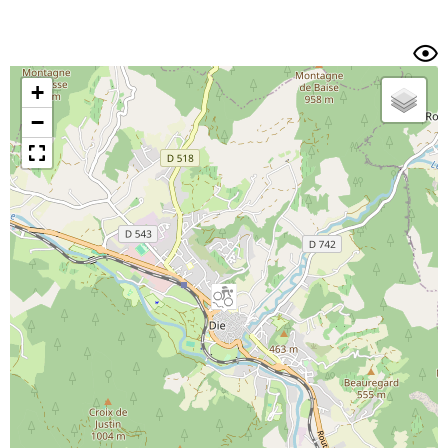
Auteur
Dossier
et
sous-dossiers
+
Trier par
−
Horodatage
Photos