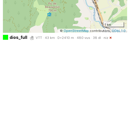
1 km
©
OpenStreetMap
contributors,
ODbL 1.0
dios_full
VTT · 43 km · D+2410 m · 480 vus · 38 dl ·
niz