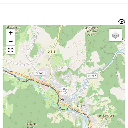
Dénivelé min/max
Auteur
Dossier
et
sous-dossiers
+
Trier par
−
Horodatage
Photos