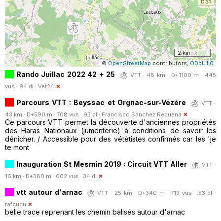
2 km
©
OpenStreetMap
contributors,
ODbL 1.0
Rando Juillac 2022 42 + 25
VTT · 48 km · D+1100 m · 445
vus · 94 dl ·
Vet24
Parcours VTT : Beyssac et Orgnac-sur-Vézère
VTT ·
43 km · D+590 m · 708 vus · 93 dl ·
Francisco.Sanchez Requena
Ce parcours VTT permet la découverte d'anciennes propriétés
des Haras Nationaux (jumenterie) à conditions de savoir les
dénicher. / Accessible pour des vététistes confirmés car les 'je
te mont
Inauguration St Mesmin 2019 : Circuit VTT Aller
VTT ·
16 km · D+380 m · 602 vus · 34 dl
vtt autour d'arnac
VTT · 25 km · D+340 m · 713 vus · 53 dl ·
rafcucu
belle trace reprenant les chemin balisés autour d'arnac