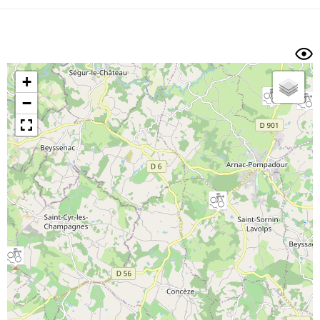
Dénivelé min/max
Auteur
Dossier
et
sous-dossiers
+
Trier par
−
Horodatage
Photos