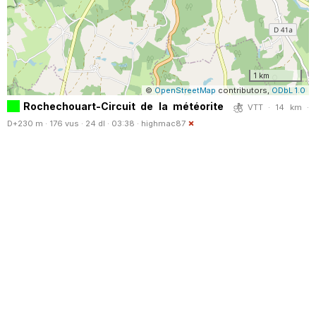
1 km
©
OpenStreetMap
contributors,
ODbL 1.0
Rochechouart-Circuit de la météorite
VTT · 14 km ·
D+230 m · 176 vus · 24 dl · 03:38 ·
highmac87