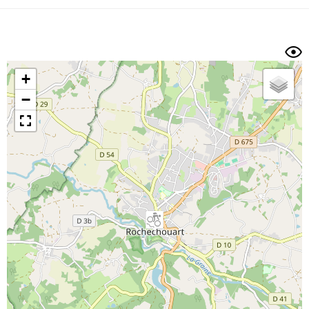
Dénivelé min/max
Auteur
Dossier
et
sous-dossiers
+
Trier par
−
Horodatage
Photos