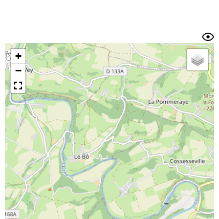
Dénivelé min/max
Auteur
Dossier
et
sous-dossiers
+
Trier par
−
Horodatage
Photos