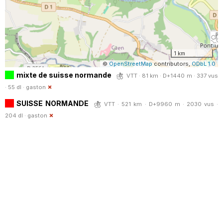
1 km
©
OpenStreetMap
contributors,
ODbL 1.0
mixte de suisse normande
VTT · 81 km · D+1440 m · 337 vus
· 55 dl ·
gaston
SUISSE NORMANDE
VTT · 521 km · D+9960 m · 2030 vus ·
204 dl ·
gaston