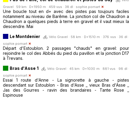
Gravel · 59 km · D+1950 m · 459 vus · 38 dl ·
sophie.pomart
Une boucle tout en d+ avec des pistes pas toujours faciles
notamment au niveau de Barême. La jonction col de Chaudron a
Chaudron a quelques pieds à terre en gravel et il vaut mieux la
descendre. Mai
Le Montdenier
Vélo Gravel · 58 km · D+1510 m · 376 vus · 36 dl ·
sophie.pomart
Départ d'Estoublon. 2 passages "chauds" en gravel: pour
rejoindre le col des Abbés du pied du pavillon et la jonction D17
à Trevans.
Bras d'Asse 1
Vélo Gravel · 45 km · D+1030 m · 881 vus · 98 dl ·
sophie.pomart
Essai 1 route d'Anne - La signorette à gauche - pistes
descendant sur Estoublon - Bras d'Asse _ vieux Bras d'Asse _
Jas des Gourres - ravin des brandaires - Tante Rose _
Espinouse