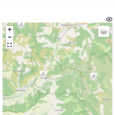
Dénivelé min/max
Auteur
Dossier
et
sous-dossiers
+
Trier par
−
Horodatage
Photos