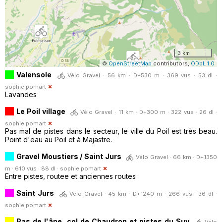
3 km
©
OpenStreetMap
contributors,
ODbL 1.0
Valensole
Vélo Gravel · 56 km · D+530 m · 369 vus · 53 dl ·
sophie.pomart
Lavandes
Le Poil village
Vélo Gravel · 11 km · D+300 m · 322 vus · 26 dl ·
sophie.pomart
Pas mal de pistes dans le secteur, le ville du Poil est très beau.
Point d'eau au Poil et à Majastre.
Gravel Moustiers / Saint Jurs
Vélo Gravel · 66 km · D+1350
m · 610 vus · 88 dl ·
sophie.pomart
Entre pistes, routee et anciennes routes
Saint Jurs
Vélo Gravel · 45 km · D+1240 m · 266 vus · 36 dl ·
sophie.pomart
Pas de l'âne, col de Chaudron et pistes du Suy
Vélo