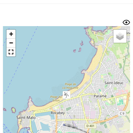
Dénivelé min/max
Auteur
Dossier
et
sous-dossiers
+
Trier par
−
Horodatage
Photos