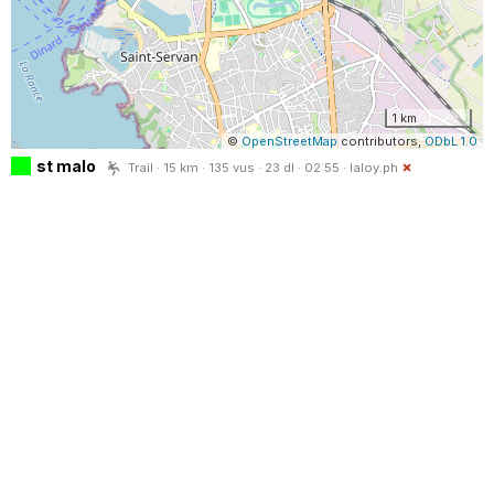
1 km
©
OpenStreetMap
contributors,
ODbL 1.0
st malo
Trail · 15 km · 135 vus · 23 dl · 02:55 ·
laloy.ph