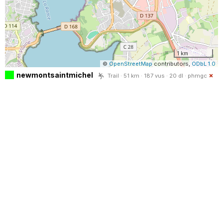
1 km
©
OpenStreetMap
contributors,
ODbL 1.0
newmontsaintmichel
Trail · 51 km · 187 vus · 20 dl ·
phmgc