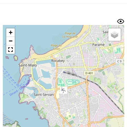
Dénivelé min/max
Auteur
Dossier
et
sous-dossiers
+
Trier par
−
Horodatage
Photos