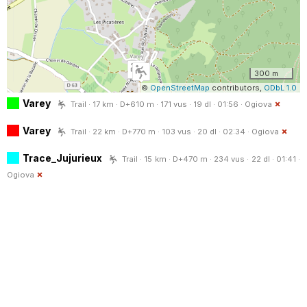
300 m
©
OpenStreetMap
contributors,
ODbL 1.0
Varey
Trail · 17 km · D+610 m · 171 vus · 19 dl · 01:56 ·
Ogiova
Varey
Trail · 22 km · D+770 m · 103 vus · 20 dl · 02:34 ·
Ogiova
Trace_Jujurieux
Trail · 15 km · D+470 m · 234 vus · 22 dl · 01:41 ·
Ogiova