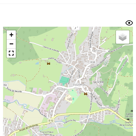
Dénivelé min/max
Auteur
Dossier
et
sous-dossiers
+
Trier par
−
Horodatage
Photos