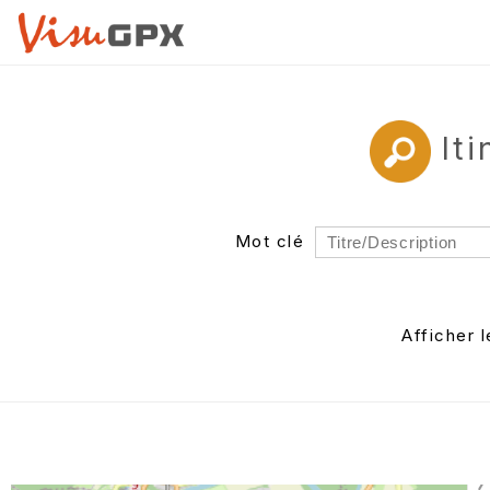
It
Mot clé
Rayon
Département
Afficher 
Auteur