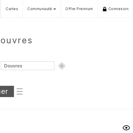
Cartes
Communauté
Offre Premium
Connexion
Douvres
Dénivelé min/max
iers