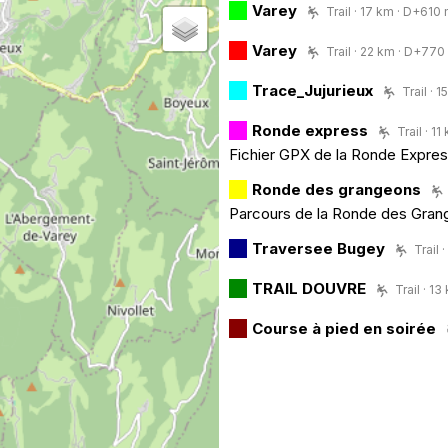
Varey
Trail · 17 km · D+610 m
Varey
Trail · 22 km · D+770 
Trace_Jujurieux
Trail · 
Ronde express
Trail · 1
Fichier GPX de la Ronde Expre
Ronde des grangeons
Parcours de la Ronde des Gra
Traversee Bugey
Trail 
TRAIL DOUVRE
Trail · 1
Course à pied en soirée