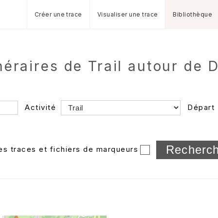
Créer une trace
Visualiser une trace
Bibliothèque
inéraires de Trail autour de 
Activité
Départ
Longueur min/max
les traces et fichiers de marqueurs
Dossier
et sous-doss
Trier par
Horodatage
Photos