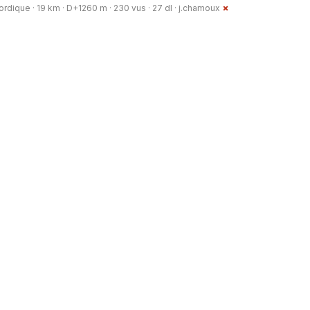
rdique · 19 km · D+1260 m · 230 vus · 27 dl ·
j.chamoux