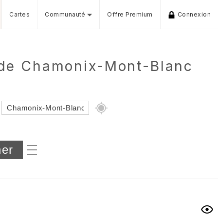
Cartes
Communauté
Offre Premium
Connexion
 de Chamonix-Mont-Blanc
Dénivelé min/max
iers