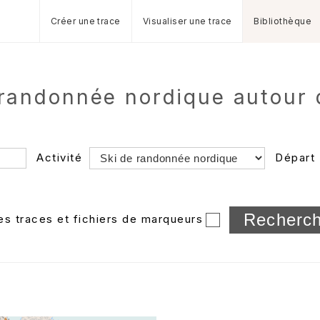
Créer une trace
Visualiser une trace
Bibliothèque
 randonnée nordique autour
Activité
Départ
Longueur min/max
les traces et fichiers de marqueurs
Dossier
et sous-doss
Trier par
Horodatage
Photos