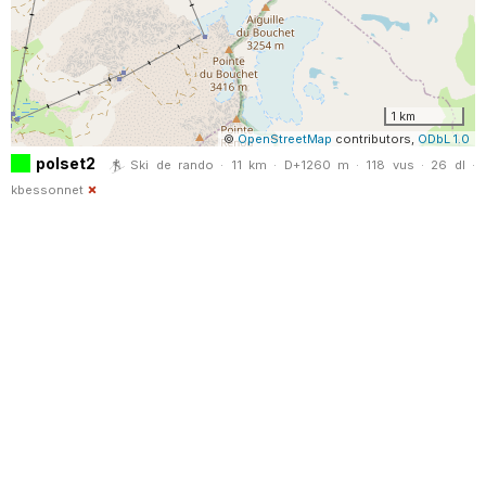
1 km
©
OpenStreetMap
contributors,
ODbL 1.0
polset2
Ski de rando · 11 km · D+1260 m · 118 vus · 26 dl ·
kbessonnet