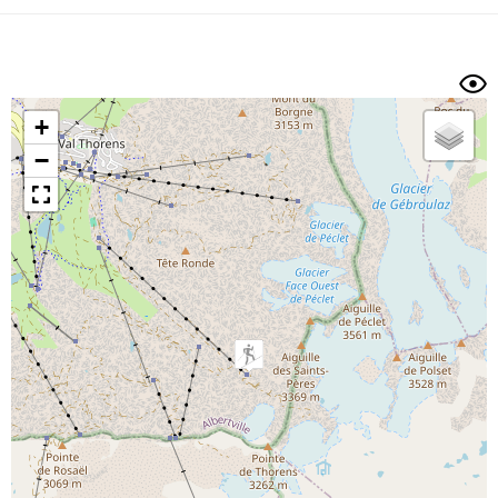
Dénivelé min/max
Auteur
Dossier
et
sous-dossiers
+
Trier par
−
Horodatage
Photos