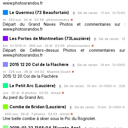
www.photosrandos.fr
Le Quermoz (73 Beaufortain)
Ski de rando · 11 km · D+1040
m · 333 vus · 30 dl · 03:39 ·
photosrandos
Départ du Grand Naves Photos et commentaires sur :
www.photosrandos.fr
Les Portes de Montmélian (73Lauzière)
Ski de rando · 12
km · D+1070 m · 386 vus · 32 dl · 03:09 ·
photosrandos
Départ de Celliers-dessus Photos et commentaires sur
www.photosrandos.fr
2015 12 20 Col de la Flachère
Ski de rando · 14 km · D+1060
m · 228 vus · 38 dl · 04:02 ·
Maxime.Soulié
2015 12 20 Col de la Flachère
Le Petit Arc (Lauzière)
Ski de rando · 10 km · D+1080 m · 326
vus · 30 dl · 6 photos · 02:55 ·
leinad
Au pied du Grand Arc.
Combe de Bridan (Lauzière)
Ski de rando · 13 km · D+1360 m
· 460 vus · 36 dl · 7 photos · 03:53 ·
leinad
Une belle combe à skier sous le Pic du Rognolet.
2019-01-22 11:55:04 [Suunto App]