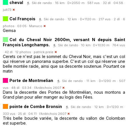
cheval
Ski de rando · 16 km · D+2050 m · 581 vus · 32 dl · 04:58 ·
jult73
Col François
Ski de rando · 12 km · D+1120 m · 217 vus · 2 dl · 6
photos · 03:05 ·
Manuco
Gemsa
Col du Cheval Noir 2600m, versant N depuis Saint
François Longchamps.
Ski de rando · 10 km · D+1030 m · 764 vus
· 42 dl · 12 photos ·
patrick.prele
Cerets ce n'est pas le sommet du Cheval Noir, mais c'est un col
qui réserve un panorama superbe. C'est un col qui réserve une
belle montée raide, ainsi que sa descente soutenue. Pourtant ce
matin
Porte de Montmelian
Ski de rando · 11 km · D+1290 m · 507
vus · 48 dl · 03:34 ·
l'Ardéchois 2607
Dans la descente des Portes de Montmélian, nous montons a
Grand plan pour aller manger au logis des Fées.
pointe de Combe Bronsin
Ski de rando · 12 km · D+1230 m ·
333 vus · 25 dl · 04:11 ·
l'Ardéchois 2607
Très belle boucle variée, la descente du vallon de Colomban
est superbe.