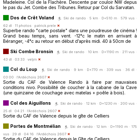
Madeleine. Col de la Flachère. Descente par couloir NW depus
le pas du Jet. Combe des Tribunes. Retour par Col du Sarvatan.
Dos de Crêt Voland
Ski de rando · 5 km · D+510 m · 579 vus ·
62 dl · 11 photos ·
patrick.prele
Superbe rando "carte postale" dans une poudreuse de cinéma !
Grand beau temps, sans vent. -12°c le matin en arrivant à
Béranger, -4°c au retour en début d’après midi. 40 à 50cm de
Ski Combe Bronsin
Ski de rando · 10 km · D+1190 m · 211 vus ·
43 dl · 03:33 ·
veljm
Col du Loup
Ski de rando · 9 km · D+770 m · 339 vus · 36 dl ·
03:00 ·
l'Ardéchois 2607
Sortie du CAF de Valence Rando à faire par mauvaises
conditions nivo. Possibilité de coucher à la cabane de la Cave
(une quinzaine de couchage avec matelas + poêle à bois).
Col des Aiguillons
Ski de rando · 12 km · D+1230 m · 200 vus ·
25 dl · 04:21 ·
l'Ardéchois 2607
Sortie du CAF de Valence depuis le gîte de Celliers
Portes de Montmélian
Ski de rando · 12 km · D+1190 m · 175
vus · 29 dl · 04:16 ·
l'Ardéchois 2607
Sortie du CAF de Valence depuis le Gîte de Celliers.