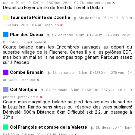
rando · 10 km · D+520 m · 260 vus · 26 dl · 02:28 ·
photosrandos
Départ du Foyer de ski de fond du Tovet à Dottan
Tour de la Pointe de Dzonfié
Ski de rando · 18 km · D+1610 m
· 160 vus · 26 dl · 04:46 ·
Manuco
Plan des Queux
Ski de rando · 9 km · D+780 m · 246 vus · 20 dl ·
8 photos ·
patrick.prele
Courte balade dans les Encombres sauvages au départ du
superbe village de la Flachère. Certes il y a les pylônes EDF,
mais bon an mal an ils ne sont pas trop gênant. Parcours assez
sûr à l'excep
Combe Bronsin
Ski de rando · 13 km · D+1280 m · 279 vus · 24
dl · 03:20 ·
Manuco
Col Montjoie
Ski de rando · 6 km · D+580 m · 267 vus · 48 dl · 9
photos ·
patrick.prele
Courte mais magnifique balade au pied des aiguilles du sud de
la Lauzière. Rando sans stress qui réserve des vues sublimes!
Dénivelé: 600m Distance: 6km Difficulté ski: 2.2, un passage à
30° s
Col François et combe de la Valette
Ski de rando · 14 km ·
D+1170 m · 118 vus · 21 dl · 03:18 ·
Manuco