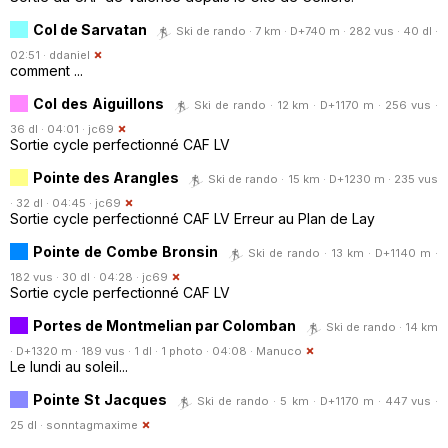
Col de Sarvatan
Ski de rando · 7 km · D+740 m · 282 vus · 40 dl ·
02:51 ·
ddaniel
comment ...
Col des Aiguillons
Ski de rando · 12 km · D+1170 m · 256 vus ·
36 dl · 04:01 ·
jc69
Sortie cycle perfectionné CAF LV
Pointe des Arangles
Ski de rando · 15 km · D+1230 m · 235 vus
· 32 dl · 04:45 ·
jc69
Sortie cycle perfectionné CAF LV Erreur au Plan de Lay
Pointe de Combe Bronsin
Ski de rando · 13 km · D+1140 m ·
182 vus · 30 dl · 04:28 ·
jc69
Sortie cycle perfectionné CAF LV
Portes de Montmelian par Colomban
Ski de rando · 14 km
· D+1320 m · 189 vus · 1 dl · 1 photo · 04:08 ·
Manuco
Le lundi au soleil...
Pointe St Jacques
Ski de rando · 5 km · D+1170 m · 447 vus ·
25 dl ·
sonntagmaxime