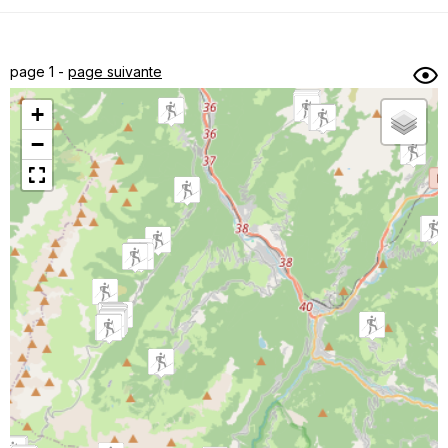
Dénivelé min/max
Auteur
Dossier
et
page 1 -
page suivante
sous-dossiers
+
Trier par
−
Horodatage
Photos