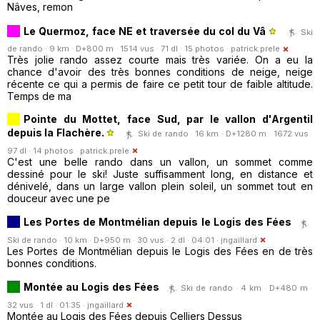
Nâves, remon
Le Quermoz, face NE et traversée du col du Vâ
Ski
de rando · 9 km · D+800 m · 1514 vus · 71 dl · 15 photos ·
patrick.prele
Très jolie rando assez courte mais très variée. On a eu la
chance d'avoir des très bonnes conditions de neige, neige
récente ce qui a permis de faire ce petit tour de faible altitude.
Temps de ma
Pointe du Mottet, face Sud, par le vallon d'Argentil
depuis la Flachère.
Ski de rando · 16 km · D+1280 m · 1672 vus ·
97 dl · 14 photos ·
patrick.prele
C'est une belle rando dans un vallon, un sommet comme
dessiné pour le ski! Juste suffisamment long, en distance et
dénivelé, dans un large vallon plein soleil, un sommet tout en
douceur avec une pe
Les Portes de Montmélian depuis le Logis des Fées
Ski de rando · 10 km · D+950 m · 30 vus · 2 dl · 04:01 ·
jngaillard
Les Portes de Montmélian depuis le Logis des Fées en de très
bonnes conditions.
Montée au Logis des Fées
Ski de rando · 4 km · D+480 m ·
32 vus · 1 dl · 01:35 ·
jngaillard
Montée au Logis des Fées depuis Celliers Dessus