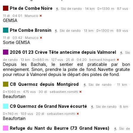
Pte de Combe Noire
Ski de rando · 14 km · D+1330 m · 87 vus ·
11 dl · 04:01 ·
Manuco
GEMSA
Pte Combe Bronsin
Ski de rando · 13 km · D+1300 m · 89 vus ·
11 dl · 03:42 ·
Manuco
Sortie GEMSA
2026 01 23 Crève Tête antecime depuis Valmorel
Ski
de rando · 13 km · D+880 m · 127 vus · 25 dl · 04:20 ·
bernard.hingant
Depuis les Bachals, le sentier est praticable par bon
enneigement. Sinon, prendre la piste de fond. Navette gratuite
pour retour à Valmorel depuis le départ des pistes de fond.
C8 Quermoz depuis Montgirod
Ski de rando · 11 km ·
D+1060 m · 475 vus · 30 dl ·
sebastien.romitti
Beaufortain
C9 Quermoz de Grand Nave écourté
Ski de rando · 8 km ·
D+740 m · 103 vus · 20 dl ·
sebastien.romitti
Beaufortain
Refuge du Nant du Beurre (73 Grand Naves)
Ski de