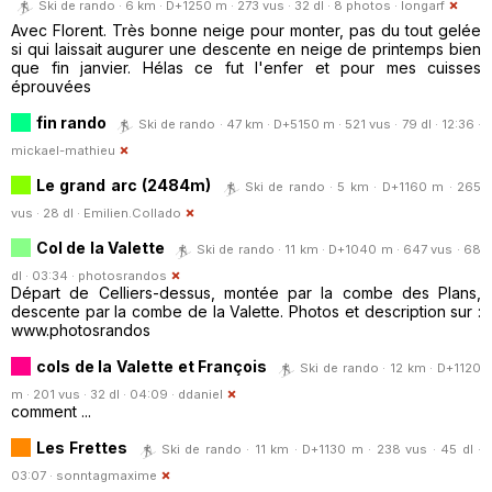
Ski de rando · 6 km · D+1250 m · 273 vus · 32 dl · 8 photos ·
longarf
Avec Florent. Très bonne neige pour monter, pas du tout gelée
si qui laissait augurer une descente en neige de printemps bien
que fin janvier. Hélas ce fut l'enfer et pour mes cuisses
éprouvées
fin rando
Ski de rando · 47 km · D+5150 m · 521 vus · 79 dl · 12:36 ·
mickael-mathieu
Le grand arc (2484m)
Ski de rando · 5 km · D+1160 m · 265
vus · 28 dl ·
Emilien.Collado
Col de la Valette
Ski de rando · 11 km · D+1040 m · 647 vus · 68
dl · 03:34 ·
photosrandos
Départ de Celliers-dessus, montée par la combe des Plans,
descente par la combe de la Valette. Photos et description sur :
www.photosrandos
cols de la Valette et François
Ski de rando · 12 km · D+1120
m · 201 vus · 32 dl · 04:09 ·
ddaniel
comment ...
Les Frettes
Ski de rando · 11 km · D+1130 m · 238 vus · 45 dl ·
03:07 ·
sonntagmaxime