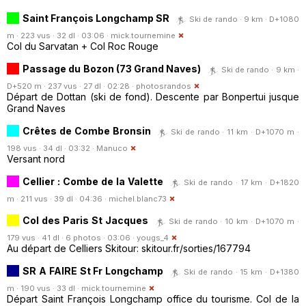
Saint François Longchamp SR
Ski de rando · 9 km · D+1080
m · 223 vus · 32 dl · 03:06 ·
mick.tournemine
Col du Sarvatan + Col Roc Rouge
Passage du Bozon (73 Grand Naves)
Ski de rando · 9 km ·
D+520 m · 237 vus · 27 dl · 02:28 ·
photosrandos
Départ de Dottan (ski de fond). Descente par Bonpertui jusque
Grand Naves
Crêtes de Combe Bronsin
Ski de rando · 11 km · D+1070 m ·
198 vus · 34 dl · 03:32 ·
Manuco
Versant nord
Cellier : Combe de la Valette
Ski de rando · 17 km · D+1820
m · 211 vus · 39 dl · 04:36 ·
michel.blanc73
Col des Paris St Jacques
Ski de rando · 10 km · D+1070 m ·
179 vus · 41 dl · 6 photos · 03:06 ·
yougs_4
Au départ de Celliers Skitour: skitour.fr/sorties/167794
SR A FAIRE St Fr Longchamp
Ski de rando · 15 km · D+1380
m · 190 vus · 33 dl ·
mick.tournemine
Départ Saint François Longchamp office du tourisme. Col de la