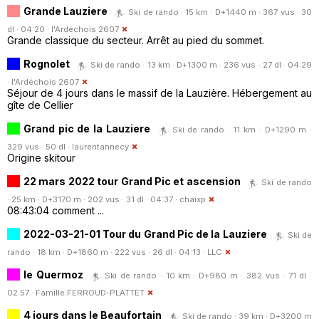
Grande Lauziere
Ski de rando · 15 km · D+1440 m · 367 vus · 30
dl · 04:20 ·
l'Ardéchois 2607
Grande classique du secteur. Arrêt au pied du sommet.
Rognolet
Ski de rando · 13 km · D+1300 m · 236 vus · 27 dl · 04:29
·
l'Ardéchois 2607
Séjour de 4 jours dans le massif de la Lauzière. Hébergement au
gîte de Cellier
Grand pic de la Lauziere
Ski de rando · 11 km · D+1290 m ·
329 vus · 50 dl ·
laurentannecy
Origine skitour
22 mars 2022 tour Grand Pic et ascension
Ski de rando
· 25 km · D+3170 m · 202 vus · 31 dl · 04:37 ·
chaixp
08:43:04 comment ...
2022-03-21-01 Tour du Grand Pic de la Lauziere
Ski de
rando · 18 km · D+1860 m · 222 vus · 26 dl · 04:13 ·
LLC
le Quermoz
Ski de rando · 10 km · D+980 m · 382 vus · 71 dl ·
02:57 ·
Famille.FERROUD-PLATTET
4 jours dans le Beaufortain
Ski de rando · 39 km · D+3200 m