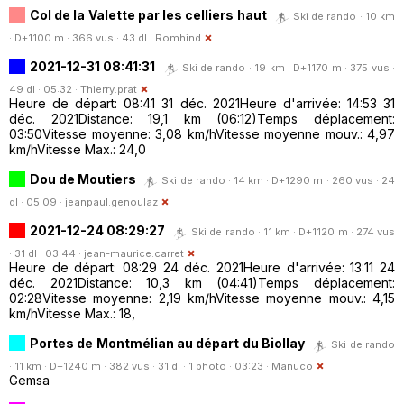
Col de la Valette par les celliers haut
Ski de rando · 10 km
· D+1100 m · 366 vus · 43 dl ·
Romhind
2021-12-31 08:41:31
Ski de rando · 19 km · D+1170 m · 375 vus ·
49 dl · 05:32 ·
Thierry.prat
Heure de départ: 08:41 31 déc. 2021Heure d'arrivée: 14:53 31
déc. 2021Distance: 19,1 km (06:12)Temps déplacement:
03:50Vitesse moyenne: 3,08 km/hVitesse moyenne mouv.: 4,97
km/hVitesse Max.: 24,0
Dou de Moutiers
Ski de rando · 14 km · D+1290 m · 260 vus · 24
dl · 05:09 ·
jeanpaul.genoulaz
2021-12-24 08:29:27
Ski de rando · 11 km · D+1120 m · 274 vus
· 31 dl · 03:44 ·
jean-maurice.carret
Heure de départ: 08:29 24 déc. 2021Heure d'arrivée: 13:11 24
déc. 2021Distance: 10,3 km (04:41)Temps déplacement:
02:28Vitesse moyenne: 2,19 km/hVitesse moyenne mouv.: 4,15
km/hVitesse Max.: 18,
Portes de Montmélian au départ du Biollay
Ski de rando
· 11 km · D+1240 m · 382 vus · 31 dl · 1 photo · 03:23 ·
Manuco
Gemsa