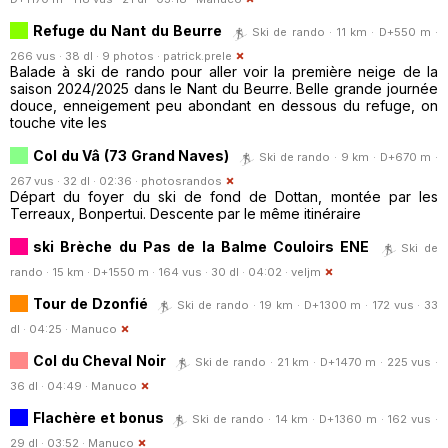
Refuge du Nant du Beurre
Ski de rando · 11 km · D+550 m ·
266 vus · 38 dl · 9 photos ·
patrick.prele
Balade à ski de rando pour aller voir la première neige de la
saison 2024/2025 dans le Nant du Beurre. Belle grande journée
douce, enneigement peu abondant en dessous du refuge, on
touche vite les
Col du Vâ (73 Grand Naves)
Ski de rando · 9 km · D+670 m ·
267 vus · 32 dl · 02:36 ·
photosrandos
Départ du foyer du ski de fond de Dottan, montée par les
Terreaux, Bonpertui. Descente par le même itinéraire
ski Brèche du Pas de la Balme Couloirs ENE
Ski de
rando · 15 km · D+1550 m · 164 vus · 30 dl · 04:02 ·
veljm
Tour de Dzonfié
Ski de rando · 19 km · D+1300 m · 172 vus · 33
dl · 04:25 ·
Manuco
Col du Cheval Noir
Ski de rando · 21 km · D+1470 m · 225 vus ·
36 dl · 04:49 ·
Manuco
Flachère et bonus
Ski de rando · 14 km · D+1360 m · 162 vus ·
29 dl · 03:52 ·
Manuco