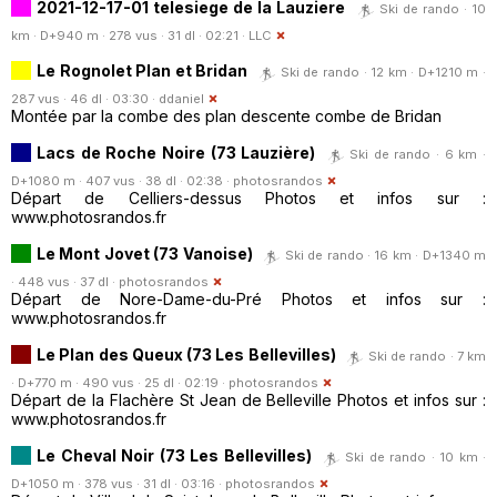
2021-12-17-01 telesiege de la Lauziere
Ski de rando · 10
km · D+940 m · 278 vus · 31 dl · 02:21 ·
LLC
Le Rognolet Plan et Bridan
Ski de rando · 12 km · D+1210 m ·
287 vus · 46 dl · 03:30 ·
ddaniel
Montée par la combe des plan descente combe de Bridan
Lacs de Roche Noire (73 Lauzière)
Ski de rando · 6 km ·
D+1080 m · 407 vus · 38 dl · 02:38 ·
photosrandos
Départ de Celliers-dessus Photos et infos sur :
www.photosrandos.fr
Le Mont Jovet (73 Vanoise)
Ski de rando · 16 km · D+1340 m
· 448 vus · 37 dl ·
photosrandos
Départ de Nore-Dame-du-Pré Photos et infos sur :
www.photosrandos.fr
Le Plan des Queux (73 Les Bellevilles)
Ski de rando · 7 km
· D+770 m · 490 vus · 25 dl · 02:19 ·
photosrandos
Départ de la Flachère St Jean de Belleville Photos et infos sur :
www.photosrandos.fr
Le Cheval Noir (73 Les Bellevilles)
Ski de rando · 10 km ·
D+1050 m · 378 vus · 31 dl · 03:16 ·
photosrandos