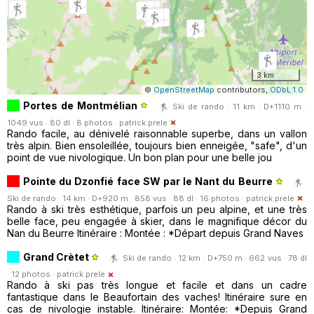
3 km
©
OpenStreetMap
contributors,
ODbL 1.0
Portes de Montmélian
Ski de rando · 11 km · D+1110 m ·
1049 vus · 80 dl · 8 photos ·
patrick.prele
Rando facile, au dénivelé raisonnable superbe, dans un vallon
très alpin. Bien ensoleillée, toujours bien enneigée, "safe", d'un
point de vue nivologique. Un bon plan pour une belle jou
Pointe du Dzonfié face SW par le Nant du Beurre
Ski de rando · 14 km · D+920 m · 858 vus · 88 dl · 16 photos ·
patrick.prele
Rando à ski très esthétique, parfois un peu alpine, et une très
belle face, peu engagée à skier, dans le magnifique décor du
Nan du Beurre Itinéraire : Montée : *Départ depuis Grand Naves
Grand Crètet
Ski de rando · 12 km · D+750 m · 662 vus · 78 dl
· 12 photos ·
patrick.prele
Rando à ski pas très longue et facile et dans un cadre
fantastique dans le Beaufortain des vaches! Itinéraire sure en
cas de nivologie instable. Itinéraire: Montée: *Depuis Grand