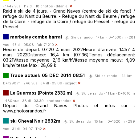
· 1442 vus · 112 dl · 18 photos ·
ddaniel
Raid à ski de 4 jours. - Grand Naves (centre de ski de fond) /
refuge du Nant du Beurre. - Refuge du Nant du Beurre / refuge
de la Coire. - refuge de la Coire / refuge du Presset. - refuge du
Presset
merbelay combe barral
Ski de rando · 17 km · D+1530 m · 281
vus · 43 dl · 05:08 ·
fab-74210
Heure de départ: 07:20 4 mars 2022Heure d'arrivée: 14:57 4
mars 2022Distance: 16,4 km (07:36)Temps déplacement:
03:21Vitesse moyenne: 2,16 km/hVitesse moyenne mouv.: 4,89
km/hVitesse Max.: 28,69 k
Tracé actuel: 05 DEC 2014 08:51
Ski de rando · 14 km ·
D+1290 m · 246 vus · 34 dl · 05:09 ·
sixpiot
Le Quermoz (Pointe 2332 m)
Ski de rando · 11 km · D+1010 m
· 480 vus · 38 dl · 03:39 ·
photosrandos
Départ du Grand Naves Photos et infos sur :
www.photosrandos.fr
ski Cheval Noir 2832m
Ski de rando · 15 km · D+1520 m · 299
vus · 31 dl · 04:07 ·
Th2