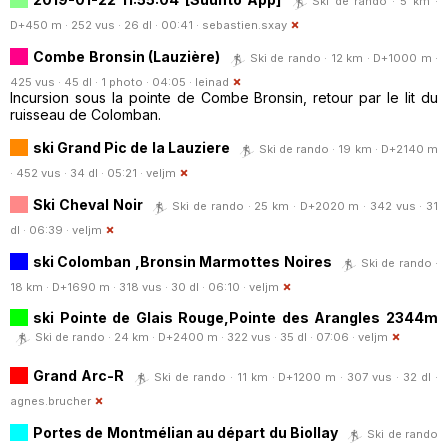
Ski de rando · 5 km ·
D+450 m · 252 vus · 26 dl · 00:41 ·
sebastien.sxay
Combe Bronsin (Lauzière)
Ski de rando · 12 km · D+1000 m ·
425 vus · 45 dl · 1 photo · 04:05 ·
leinad
Incursion sous la pointe de Combe Bronsin, retour par le lit du
ruisseau de Colomban.
ski Grand Pic de la Lauziere
Ski de rando · 19 km · D+2140 m
· 452 vus · 34 dl · 05:21 ·
veljm
Ski Cheval Noir
Ski de rando · 25 km · D+2020 m · 342 vus · 31
dl · 06:39 ·
veljm
ski Colomban ,Bronsin Marmottes Noires
Ski de rando ·
18 km · D+1690 m · 318 vus · 30 dl · 06:10 ·
veljm
ski Pointe de Glais Rouge,Pointe des Arangles 2344m
Ski de rando · 24 km · D+2400 m · 322 vus · 35 dl · 07:06 ·
veljm
Grand Arc-R
Ski de rando · 11 km · D+1200 m · 307 vus · 32 dl ·
agnes.brucher
Portes de Montmélian au départ du Biollay
Ski de rando