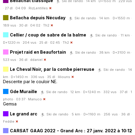
Bellachat classique
Ski de rando · 14 km · D+1550 m · 229 vus
· 27 dl · 04:09 ·
RizLentilles
Bellacha depuis Nécuday
Ski de rando · 14 km · D+1550 m ·
189 vus · 30 dl · 04:02 ·
Th2
Cellier / coup de sabre de la balme
Ski de rando · 11 km ·
D+1220 m · 204 vus · 25 dl · 02:45 ·
Th2
Projet raid en Beaufortain
Ski de rando · 38 km · D+3100 m ·
523 vus · 36 dl ·
ddaniel
Le Cheval Noir, par la combe pierreuse
Ski de rando · 14
km · D+1450 m · 336 vus · 35 dl ·
liliouns
Descente par le couloir NE.
Gde Muraille
Ski de rando · 12 km · D+1240 m · 332 vus · 37 dl · 1
photo · 03:37 ·
Manuco
Gemsa
Le grand arc
Ski de rando · 5 km · D+1160 m · 256 vus · 36 dl ·
Feddie
CARSAT GAAG 2022 - Grand Arc : 27 janv. 2022 à 10:12