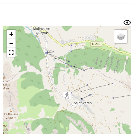
Dénivelé min/max
Auteur
Dossier
et
sous-dossiers
+
Trier par
−
Horodatage
Photos