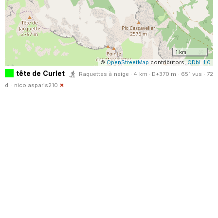
1 km
©
OpenStreetMap
contributors,
ODbL 1.0
tête de Curlet
Raquettes à neige · 4 km · D+370 m · 651 vus · 72
dl ·
nicolasparis210