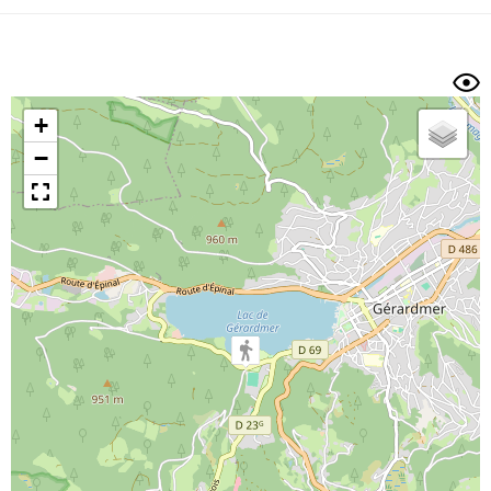
Dénivelé min/max
Auteur
Dossier
et
sous-dossiers
+
Trier par
−
Horodatage
Photos