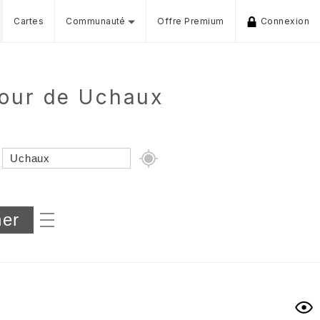
Cartes
Communauté
Offre Premium
Connexion
tour de Uchaux
Dénivelé min/max
iers