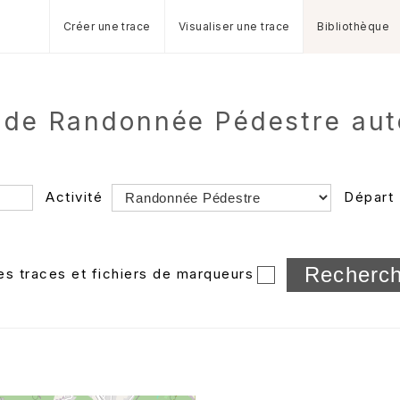
Créer une trace
Visualiser une trace
Bibliothèque
 de Randonnée Pédestre au
Activité
Départ
Longueur min/max
les traces et fichiers de marqueurs
Dossier
et sous-doss
Trier par
Horodatage
Photos